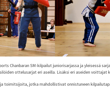
orts Chanbaran SM-kilpailut juniorisarjassa ja yleisessä sarja
löiden ottelusarjat eri aseilla. Lisäksi eri aseiden voittajat 
a ja toimitsijoita, jotka mahdollistivat onnistuneen kilpailut