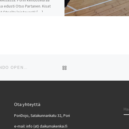
sa edusti Otso Partanen. Kisat
at Otsolta loistavasti! […]
ARTIKKELISIVULLE
JUNIOREILLE KENDOMENESTYSTÄ STOCKHOLM KENDO OPEN -TURNAUKSESTA
Ota yhteyttä
H
PoriDojo, Satakunnankatu 32, Pori
e-mail: info (at) daikumakenkai.fi