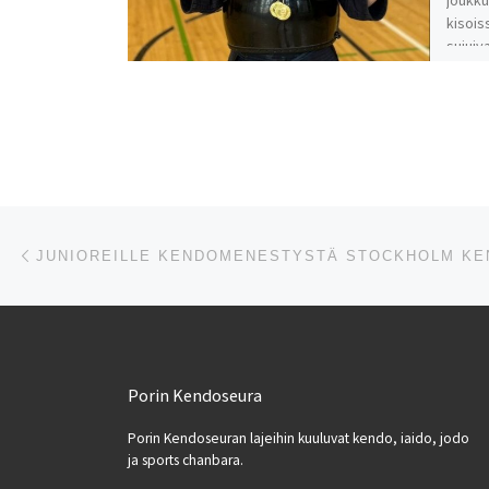
kisois
sujuiv
Artikkelien navigointi
Edellinen
Porin Kendoseura
Porin Kendoseuran lajeihin kuuluvat kendo, iaido, jodo
ja sports chanbara.