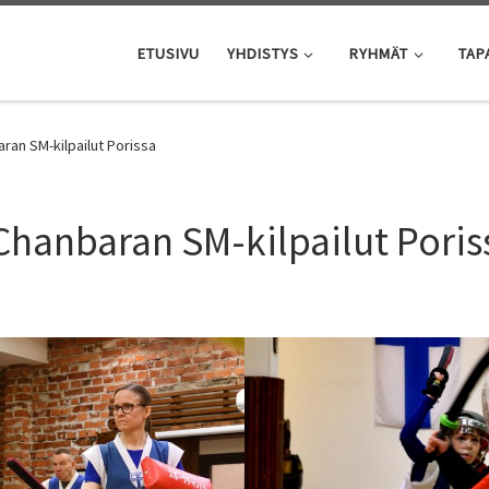
ETUSIVU
YHDISTYS
RYHMÄT
TAP
an SM-kilpailut Porissa
hanbaran SM-kilpailut Poris