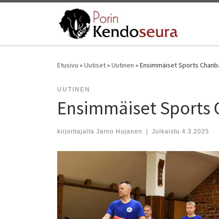
Skip to content
Etusivu
»
Uutiset
»
Uutinen
»
Ensimmäiset Sports Chanbar
UUTINEN
Ensimmäiset Sports C
kirjoittajalta
Jarno Hujanen
|
Julkaistu
4.3.2025