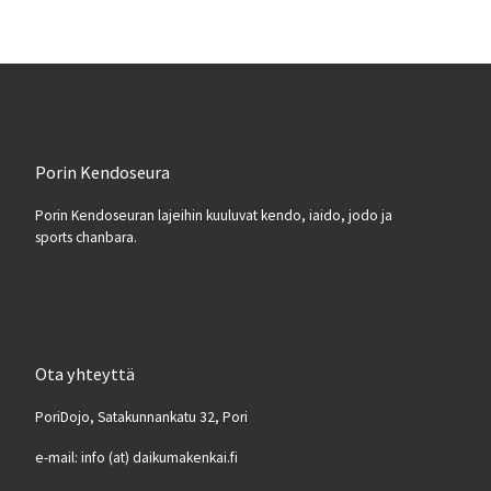
Porin Kendoseura
Porin Kendoseuran lajeihin kuuluvat kendo, iaido, jodo ja
sports chanbara.
Ota yhteyttä
PoriDojo, Satakunnankatu 32, Pori
e-mail: info (at) daikumakenkai.fi