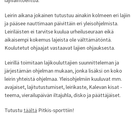
lajivaihtoehtoa.
Leirin aikana jokainen tutustuu ainakin kolmeen eri lajiin
ja pääsee nauttimaan päivittäin eri yleisohjelmista.
Leiriläisten ei tarvitse kuulua urheiluseuraan eikä
aikaisempi kokemus lajeista ole välttämätöntä.
Koulutetut ohjaajat vastaavat lajien ohjauksesta.
Leirillä toimitaan lajikouluttajien suunnitteleman ja
järjestämän ohjelman mukaan, jonka lisäksi on koko
leirin yhteistä ohjelmaa. Yleisohjelmiin kuuluvat mm.
avajaiset, lajitutustumiset, leirikaste, Kalevan kisat -
teema, vierailupäivän iltajuhla, disko ja päättäjäiset.
Tutustu
täältä
Pitkis-sporttiin!