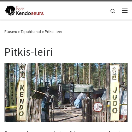
Skip to content
Search
Vali
Etusivu
»
Tapahtumat
»
Pitkis-leiri
Pitkis-leiri