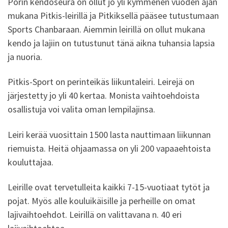
Porin kendoseura on ollut jo yli kymmenen vuoden ajan
mukana Pitkis-leirillä ja Pitkiksellä pääsee tutustumaan
Sports Chanbaraan. Aiemmin leirillä on ollut mukana
kendo ja lajiin on tutustunut tänä aikna tuhansia lapsia
ja nuoria.
Pitkis-Sport on perinteikäs liikuntaleiri. Leirejä on
järjestetty jo yli 40 kertaa. Monista vaihtoehdoista
osallistuja voi valita oman lempilajinsa.
Leiri kerää vuosittain 1500 lasta nauttimaan liikunnan
riemuista. Heitä ohjaamassa on yli 200 vapaaehtoista
kouluttajaa.
Leirille ovat tervetulleita kaikki 7-15-vuotiaat tytöt ja
pojat. Myös alle kouluikäisille ja perheille on omat
lajivaihtoehdot. Leirillä on valittavana n. 40 eri